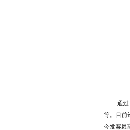
通过班会
等。目前
今发案最